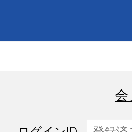
会
ログインID